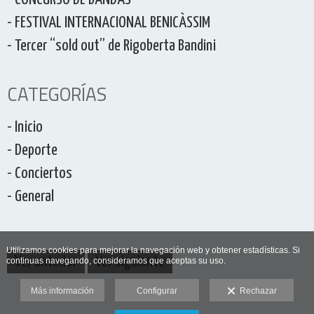
- FESTIVAL INTERNACIONAL BENICÀSSIM
- Tercer “sold out” de Rigoberta Bandini
CATEGORÍAS
- Inicio
- Deporte
- Conciertos
- General
Utilizamos cookies para mejorar la navegación web y obtener estadísticas. Si
Ver anterior
Ver siguiente
continuas navegando, consideramos que aceptas su uso.
Más información
Configurar
Rechazar