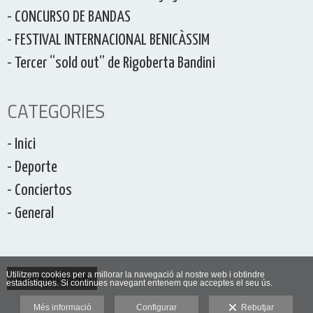
- CONCURSO DE BANDAS
- FESTIVAL INTERNACIONAL BENICÀSSIM
- Tercer “sold out” de Rigoberta Bandini
CATEGORIES
- Inici
- Deporte
- Conciertos
- General
Utilitzem cookies per a millorar la navegació al nostre web i obtindre
Veure anterior
estadístiques. Si continues navegant entenem que acceptes el seu ús.
Més informació
Configurar
Rebutjar