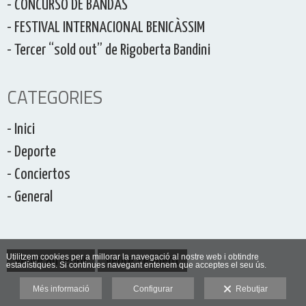
- CONCURSO DE BANDAS
- FESTIVAL INTERNACIONAL BENICÀSSIM
- Tercer “sold out” de Rigoberta Bandini
CATEGORIES
- Inici
- Deporte
- Conciertos
- General
Utilitzem cookies per a millorar la navegació al nostre web i obtindre
Veure anterior
Veure següent
estadístiques. Si continues navegant entenem que acceptes el seu ús.
Més informació
Configurar
Rebutjar